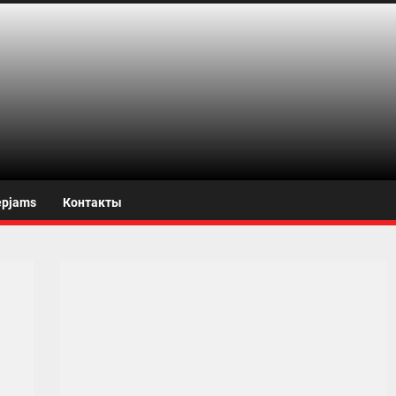
s.net
epjams
Контакты