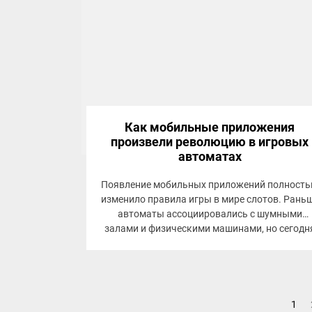
Как мобильные приложения
произвели революцию в игровых
автоматах
Появление мобильных приложений полност
изменило правила игры в мире слотов. Рань
автоматы ассоциировались с шумными
залами и физическими машинами, но сегодн
они легко умещаются в...
Пагинация
1