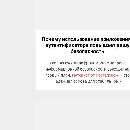
Почему использование приложени
аутентификатора повышает вашу
безопасность
В современном цифровом мире вопросы
информационной безопасности выходят на
первый план.
Интернет от Ростелеком
— это
надёжная основа для стабильной и
защищённой работы вашего бизнеса. Однак
одного качественного подключения
недостаточно: надёжная аутентификация
сегодня является обязательным условием
защиты критически важной информации.