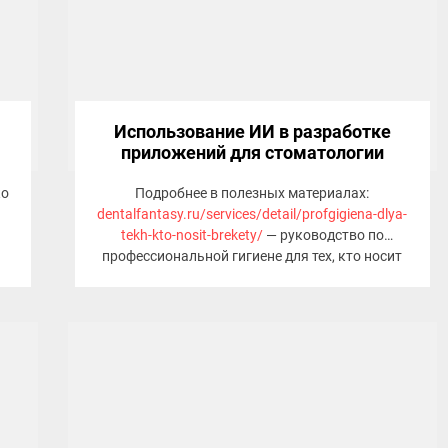
Использование ИИ в разработке
приложений для стоматологии
ко
Подробнее в полезных материалах:
dentalfantasy.ru/services/detail/profgigiena-dlya-
tekh-kto-nosit-brekety/
— руководство по
профессиональной гигиене для тех, кто носит
брекеты, помогает в профилактике и
долгосрочном уходе за здоровьем зубов.