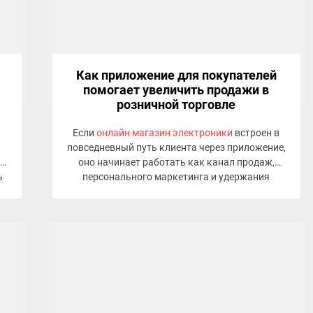
Как приложение для покупателей
помогает увеличить продажи в
розничной торговле
Если
онлайн магазин электроники
встроен в
повседневный путь клиента через приложение,
но
оно начинает работать как канал продаж,
ь
персонального маркетинга и удержания
ах
одновременно, особенно при широком
ассортименте и понятной логике выбора.