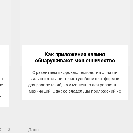
Как приложения казино
обнаруживают мошенничество
С развитием цифровых технологий онлайн-
ью
казино стали не только удобной платформой
ше
для развлечений, но и мишенью для различных
махинаций. Однако владельцы приложений не
я
стоят в стороне...
2
3
Далее