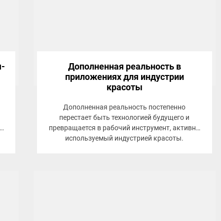
я-
Дополненная реальность в
приложениях для индустрии
красоты
Дополненная реальность постепенно
перестает быть технологией будущего и
превращается в рабочий инструмент, активно
используемый индустрией красоты.
о
Мобильные сервисы, салонные приложения и
онлайн-витрины интегрируют AR, чтобы...