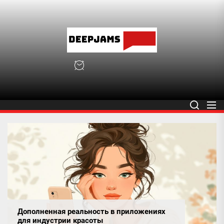
Skip
to
the
deepja
content
deepjams.net
Дополненная реальность в приложениях
для индустрии красоты