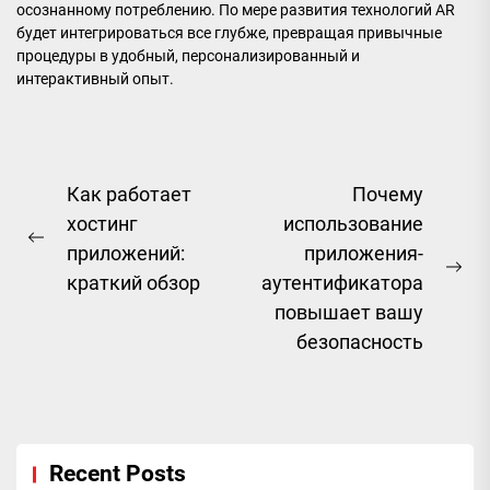
осознанному потреблению. По мере развития технологий AR
будет интегрироваться все глубже, превращая привычные
процедуры в удобный, персонализированный и
интерактивный опыт.
Навигация
Как работает
Почему
хостинг
использование
по
Previous
приложений:
приложения-
записям
post:
Ne
краткий обзор
аутентификатора
pos
повышает вашу
безопасность
Recent Posts