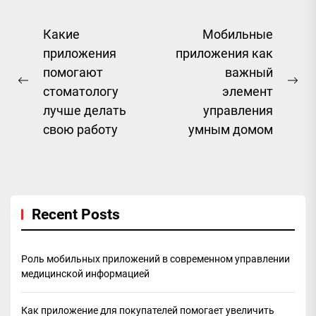
Навигация
Какие
Мобильные
приложения
приложения как
по
помогают
важный
записям
Previous
Ne
стоматологу
элемент
post:
pos
лучше делать
управления
свою работу
умным домом
Recent Posts
Роль мобильных приложений в современном управлении
медицинской информацией
Как приложение для покупателей помогает увеличить